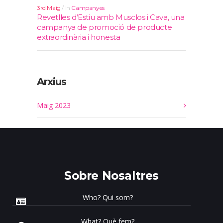
3rd Maig
In
Campanyes
Revetlles d’Estiu amb Musclos i Cava, una
campanya de promoció de producte
extraordinària i honesta
Arxius
Maig 2023
Sobre Nosaltres
Who? Qui som?
What? Què fem?