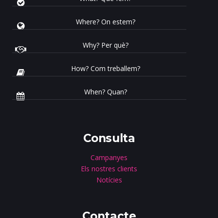
Where? On estem?
Why? Per què?
How? Com treballem?
When? Quan?
Consulta
Campanyes
Els nostres clients
Notícies
Contacte